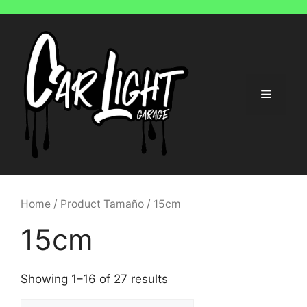
Saltar
al
contenido
Menú
Home
/ Product Tamaño / 15cm
15cm
Showing 1–16 of 27 results