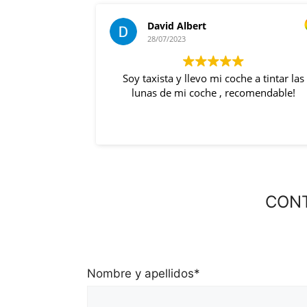
med tecno
28/07/2023
e a tintar las
Servicio excelente! Recomendable.
omendable!
CONT
Nombre y apellidos
*