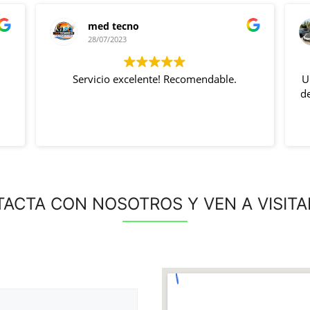
Aaron Loles70807
27/07/2023
Una organización impresionante y un trato
de 10. Buena calidad de vinilos y tintado de
lunas
ACTA CON NOSOTROS Y VEN A VISIT