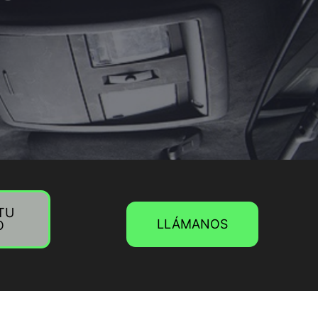
 TU
LLÁMANOS
O